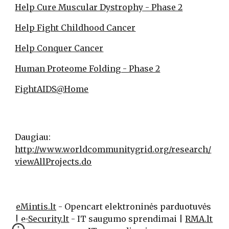
Help Cure Muscular Dystrophy - Phase 2
Help Fight Childhood Cancer
Help Conquer Cancer
Human Proteome Folding - Phase 2
FightAIDS@Home
Daugiau:  
http://www.worldcommunitygrid.org/research/
viewAllProjects.do
eMintis.lt
 - Opencart elektroninės parduotuvės 
| 
e-Security.lt
 - IT saugumo sprendimai | 
RMA.lt