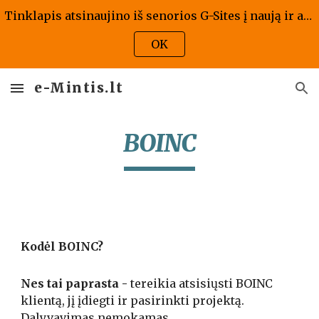
Tinklapis atsinaujino iš senorios G-Sites į naują ir atrodo kaip atrodo, jis bus atnaujintas ir pritaikytas naujai versijai - tad prašome kantrybės!
Skip to main content
Skip to navigation
OK
e-Mintis.lt
BOINC
Kodėl BOINC?
Nes tai paprasta - 
tereikia atsisiųsti BOINC 
klientą, jį įdiegti ir pasirinkti projektą. 
Dalyvavimas nemokamas.