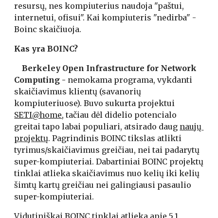
resursų, nes kompiuterius naudoja "paštui, 
internetui, ofisui". Kai kompiuteris "nedirba" - 
Boinc skaičiuoja.
Kas yra BOINC?
    Berkeley Open Infrastructure for Network 
Computing - 
nemokama programa, vykdanti 
skaičiavimus klientų (savanorių 
kompiuteriuose). Buvo sukurta projektui 
SETI@home
, tačiau dėl didelio potencialo 
greitai tapo labai populiari, atsirado daug 
naujų 
projektų
. Pagrindinis BOINC tikslas atlikti 
tyrimus/skaičiavimus greičiau, nei tai padarytų 
super-kompiuteriai. Dabartiniai BOINC projektų 
tinklai atlieka skaičiavimus nuo kelių iki kelių 
šimtų kartų greičiau nei galingiausi pasaulio 
super-kompiuteriai.
Vidutiniškai 
BOINC
 tinklai atlieka apie 5.1 