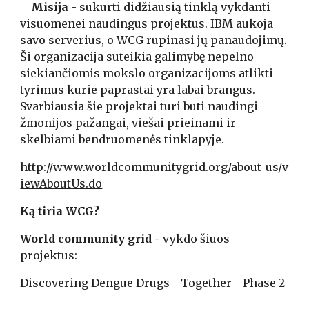
    Misija - 
sukurti didžiausią tinklą vykdanti 
visuomenei naudingus projektus. IBM aukoja 
savo serverius, o WCG rūpinasi jų panaudojimų. 
Ši organizacija suteikia galimybę nepelno 
siekiančiomis mokslo organizacijoms atlikti 
tyrimus kurie paprastai yra labai brangus. 
Svarbiausia šie projektai turi būti naudingi 
žmonijos pažangai, viešai prieinami ir 
skelbiami bendruomenės tinklapyje.
http://www.worldcommunitygrid.org/about_us/v
iewAboutUs.do
Ką tiria WCG?
World community grid - 
vykdo šiuos 
projektus:
Discovering Dengue Drugs - Together - Phase 2