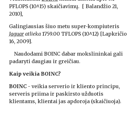
PFLOPS (10^15) skaičiavimų.  [ Balandžio 21, 
2010],
Galingiausias šiuo metu super-kompiuteris 
Jaguar
 atlieka 
1759.00 TFLOPS (10^12) [Lapkričio 
16, 2009].
    Naudodami BOINC dabar mokslininkai gali 
padaryti daugiau ir greičiau.
Kaip veikia BOINC?
BOINC 
- veikia serverio ir kliento principu, 
serveris priima ir paskirsto užduotis 
klientams, klientai jas apdoroja (skaičiuoja).