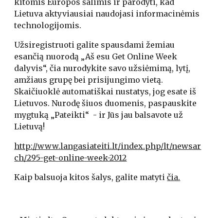
kitomis Europos šalimis ir parodyti, kad 
Lietuva aktyviausiai naudojasi informacinėmis 
technologijomis.
Užsiregistruoti galite spausdami žemiau 
esančią nuorodą „Aš esu Get Online Week 
dalyvis“, čia nurodykite savo užsiėmimą, lytį, 
amžiaus grupę bei prisijungimo vietą. 
Skaičiuoklė automatiškai nustatys, jog esate iš 
Lietuvos. Nurodę šiuos duomenis, paspauskite 
mygtuką „Pateikti“  - ir Jūs jau balsavote už 
Lietuvą!
http://www.langasiateiti.lt/index.php/lt/newsar
ch/295-get-online-week-2012
Kaip balsuoja kitos šalys, galite matyti 
čia.