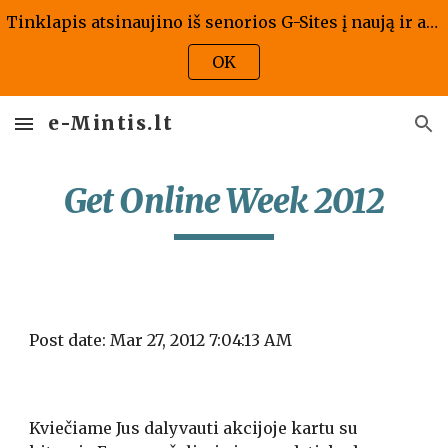
Tinklapis atsinaujino iš senorios G-Sites į naują ir atrodo kaip atrodo, jis bus atnaujintas ir pritaikytas naujai versijai - tad prašome kantrybės!
Skip to main content
Skip to navigation
OK
e-Mintis.lt
Get Online Week 2012
Post date: Mar 27, 2012 7:04:13 AM
Kviečiame Jus dalyvauti akcijoje kartu su 