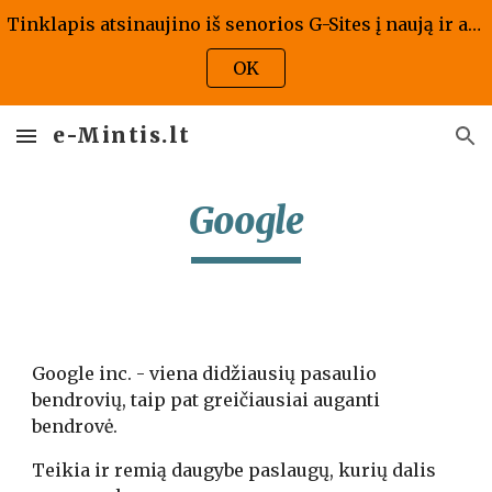
Tinklapis atsinaujino iš senorios G-Sites į naują ir atrodo kaip atrodo, jis bus atnaujintas ir pritaikytas naujai versijai - tad prašome kantrybės!
Skip to main content
Skip to navigation
OK
e-Mintis.lt
Google
Google inc. - viena didžiausių pasaulio 
bendrovių, taip pat greičiausiai auganti 
bendrovė. 
Teikia ir remią daugybe paslaugų, kurių dalis 