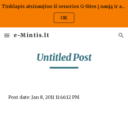
Tinklapis atsinaujino iš senorios G-Sites į naują ir atrodo kaip atrodo, jis bus atnaujintas ir pritaikytas naujai versijai - tad prašome kantrybės!
Skip to main content
Skip to navigation
OK
e-Mintis.lt
Untitled Post
Post date: Jan 8, 2011 11:46:12 PM