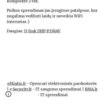
komplekte 2 vnt.
Puikus sprendimas jau įrengtose patalpose, kur 
negalima vedžioti laidų ir neveikia WiFi 
internetas :)
Daugiau: 
D-link DHP-P338AV
eMintis.lt
 - Opencart elektroninės parduotuvės 
| 
e-Security.lt
 - IT saugumo sprendimai | 
RMA.lt
- IT sprendimai