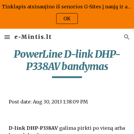
Tinklapis atsinaujino iš senorios G-Sites į naują ir atrodo kaip atrodo, jis bus atnaujintas ir pritaikytas naujai versijai - tad prašome kantrybės!
Skip to main content
Skip to navigation
OK
e-Mintis.lt
PowerLine D-link DHP-
P338AV bandymas
Post date: Aug 30, 2013 1:38:09 PM
D-link DHP-P338AV
 galima pirkti po vieną arba 