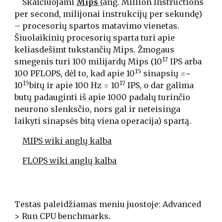
    Skaičiuojami 
Mips
(ang. Million Instructions 
per second, milijonai instrukcijų per sekundę) 
– procesorių spartos matavimo vienetas. 
Šiuolaikinių procesorių sparta turi apie 
keliasdešimt tukstančių Mips. Žmogaus 
17
smegenis turi 100 milijardų Mips (10
 IPS arba 
15
100 PFLOPS, dėl to, kad apie 10
 sinapsių =~ 
15
17
10
bitų ir apie 100 Hz = 10
 IPS, o dar galima 
butų padauginti iš apie 1000 padalų turinčio 
neurono slenksčio, nors gal ir neteisinga 
laikyti sinapsės bitą viena operacija) spartą.
MIPS wiki anglų kalba
FLOPS
 wiki anglų kalba
Testas paleidžiamas meniu juostoje: Advanced 
> Run CPU benchmarks. 