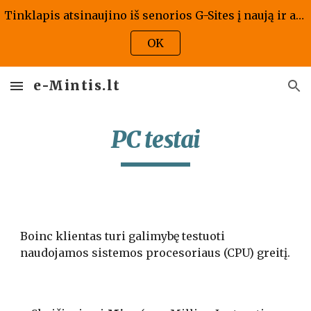
Tinklapis atsinaujino iš senorios G-Sites į naują ir atrodo kaip atrodo, jis bus atnaujintas ir pritaikytas naujai versijai - tad prašome kantrybės!
Skip to main content
Skip to navigation
OK
e-Mintis.lt
PC testai
Boinc klientas turi galimybę testuoti 
naudojamos sistemos procesoriaus (CPU) greitį.