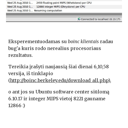
Eksperementuodamas su 
boinc klientais 
radau 
bug'a kuris rodo nerealius procesoriaus 
rezultatus.
Tereikia įrašyti naujausią šiai dienai 6,10,58 
versija, iš tinklapio 
(
http://boinc.berkeley.edu/download_all.php
),
o ant jos su Ubuntu software center siūlomą 
6.10.17 ir integer MIPS vietoj 8221 gauname 
12866 :) 