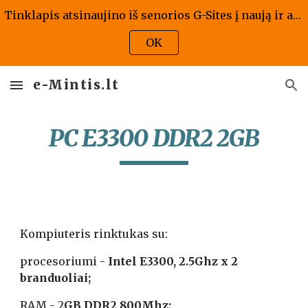
Tinklapis atsinaujino iš senorios G-Sites į naują ir atrodo kaip atrodo, jis bus atnaujintas ir pritaikytas naujai versijai - tad prašome kantrybės!
Skip to main content
Skip to navigation
OK
e-Mintis.lt
PC E3300 DDR2 2GB
Kompiuteris rinktukas su:
procesoriumi -
 Intel E3300, 2.5Ghz x 2 
branduoliai;
RAM - 2
GB DDR2 800Mhz;