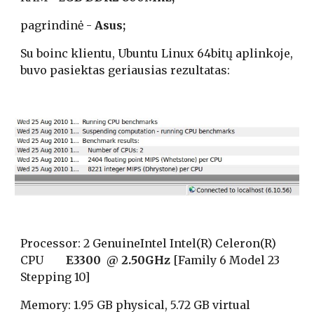
pagrindinė - 
Asus;
Su boinc klientu, Ubuntu Linux 64bitų aplinkoje, 
buvo pasiektas geriausias rezultatas:
Processor: 2 GenuineIntel Intel(R) Celeron(R) 
CPU       
 E3300  @ 2.50GHz
 [Family 6 Model 23 
Stepping 10]
Memory: 1.95 GB physical, 5.72 GB virtual