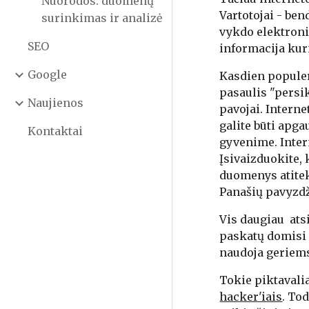
Nuorodos: duomenų
Vartotojai - bend
surinkimas ir analizė
vykdo elektroni
SEO
informacija kuri
Google
Kasdien popule
pasaulis "persike
Naujienos
pavojai. Interne
galite būti apga
Kontaktai
gyvenime. Intern
Įsivaizduokite, 
duomenys atiteko
Panašių pavyzdžių
Vis daugiau  ats
paskatų domisi 
naudoja geriems
hacker'iais
. To