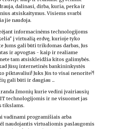
rauja, dalinasi, dirba, kuria, perka ir 
nius atsiskaitymus. Visiems svarbi 
a jie naudoja.
rėjant informacinėms technologijoms 
lia" į virtualią erdvę, kurioje tyko 
te Jums gali būti trikdomas darbas, Jus  
utas ir apvogtas - kaip ir realiame 
ete tam atsiskleidžia kitos galimybės. 
kad Jūsų internetinės bankininkystės 
 piktavaliui! Juks Jūs to visai nenorite?! 
 gali būti ir daugiau ...
iranda žmonių kurie vedini įvairiausių 
IT technologijomis ir ne visuomet jas 
 tikslams.
Tokie piktavaliai vadinami programišiais arba 
dėl naudojantis virtualiomis paslaugomis 