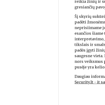
reikia žinių ir 
gresiančių pavo
Šį skyrių sukūr
padėti žmonėms 
neprisiimame jo
esančios šiame 
interpretavimo, 
tikslais ir sma
padės įgyti žini
saugesne vieta. 
nors veiksmus pa
pusėje yra keli
Daugiau informa
Security.lt - i