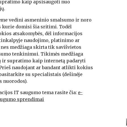
supratimo kaip apsisaugoti nuo 
jų.
ėme vedini asmeninio smalsumo ir noro 
kurie domisi šia sritimi. Todėl 
kios atsakomybės, dėl informacijos 
tinkalpyje naudojimo, platinimo ar 
nes medžiaga skirta tik savišvietos 
lsumo tenkinimui. Tikimės medžiaga 
ų ir supratimo kaip internetą padaryti 
Prieš naudojant ar bandant atlikti kokius 
sitarkite su specialistais (dešinėje 
os nuorodos).
cijos IT saugumo tema rasite čia: 
e-
t saugumo sprendimai