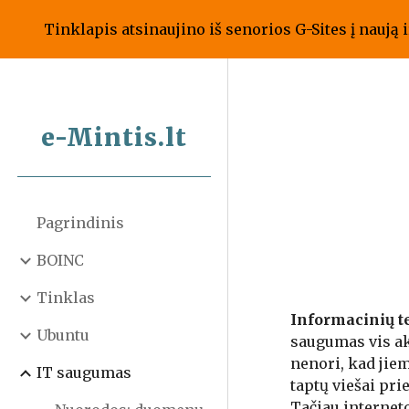
Tinklapis atsinaujino iš senorios G-Sites į naują i
Sk
e-Mintis.lt
Pagrindinis
BOINC
Tinklas
Informacinių t
Ubuntu
saugumas vis ak
nenori, kad jiem
IT saugumas
taptų viešai pri
Tačiau internet