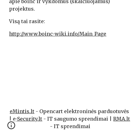
apie boinc ir vykdomus (skaičiuojamus) 
projektus.
Visą tai rasite:
http://www.boinc-wiki.info/Main_Page
eMintis.lt
 - Opencart elektroninės parduotuvės 
| 
e-Security.lt
 - IT saugumo sprendimai | 
RMA.lt
- IT sprendimai