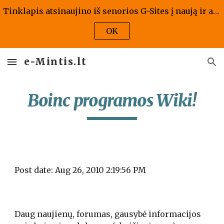
Tinklapis atsinaujino iš senorios G-Sites į naują ir atrodo kaip atrodo, jis bus atnaujintas ir pritaikytas naujai versijai - tad prašome kantrybės!
Skip to main content
Skip to navigation
OK
e-Mintis.lt
Boinc programos Wiki!
Post date: Aug 26, 2010 2:19:56 PM
Daug naujienų, forumas, gausybė informacijos 